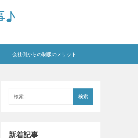
事♪
る
会社側からの制服のメリット
検
索:
新着記事